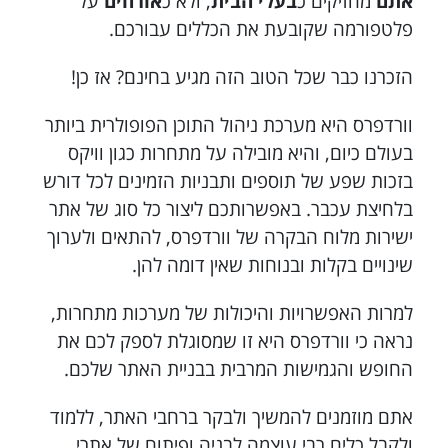
אתם
מחזיקים כ
בעלי הבית
, ולא כ
אורחים
על
פלטפורמה שקובעת את הכללים עבורכם.
הזכרנו כבר שכל הטוב הזה מגיע בחינם? אז כן!
וורדפרס היא מערכת ניהול התוכן הפופולרית ביותר
בעולם כיום, והיא מובילה על מתחרות כגון וויקס
בזכות שפע של תוספים ותבניות הזמינים לכל דורש
בלחיצת עכבר. באפשרותכם ליצור כל סוג של אתר
ישירות מלוח הבקרה של וורדפרס, להתאים ולערוך
שינויים בקלות ובנוחות שאין דומה להן.
למרות האפשרויות והיכולות של מערכות מתחרות,
נראה כי וורדפרס היא זו שמסוגלת לספק לכם את
החופש והגמישות המרבית בבניית האתר שלכם.
אתם מוזמנים להמשיך ולבקר ברחבי האתר, ללמוד
ולקבל כלים רבי עוצמה לבניה ופיתוח של אתרי